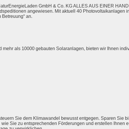
r NaturEnergieLaden GmbH & Co. KG ALLES AUS EINER HAND.
peditionen angewiesen. Mit aktuell 40 Photovoltaikanlagen im
m Betreuung“ an.
d mehr als 10000 gebauten Solaranlagen, bieten wir Ihnen indi
steuern Sie dem Klimawandel bewusst entgegen. Sparen Sie bi
n wie Sie zu entsprechenden Förderungen und erstellen Ihnen ei
lage zu verwirklichen.