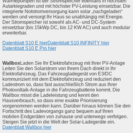
Wärmepumpen ist der Stromspeicher ebenfalls in höchsten
Autarkiegraden und mit höchster PV-Leistung einsetzbar. Die
integrierte Notstromversorgung kann solar „nachgeladen“
werden und versorgt Ihr Haus so unabhängig mit Energie.
Der Stromspeicher ist sowohl als AC- und DC-System
einsetzbar (bis 15kWp DC, bis 12 KW AC) und auch modular
erweiterbar.
Datenblatt S10 E hier
Datenblatt S10 INFINITY hier
Datenblatt S10 E Pro hier
Wallbox
Laden Sie Ihr Elektrofahrzeug mit Ihrer PV-Anlage
Leiten Sie den Solarstrom von Ihrem Dach direkt in Ihr
Elektrofahrzeug. Das Fahrzeugladegerät von E3/DC
kommuniziert mit dem Elektrofahrzeug und reduziert den
Ladestrom so, dass fast ausschließlich Strom aus Ihrer
Photovoltaik-Anlage in die Fahrzeugbatterie kommt. Die
Wallbox misst die Ladeleistung und kennt den
Hausverbrauch, so dass eine exakte Priorisierung
vorgenommen werden kann. Darüber hinaus können Sie den
Fortschritt des Ladevorgangs ganz bequem auf Ihren
mobilen Endgeräten von zuhause und unterwegs verfolgen.
Steigen Sie jetzt in die Welt der Solar-Ladegeräte ein.
Datenblatt Wallbox hier